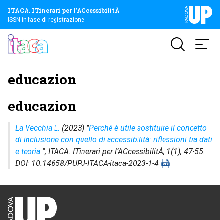
ITACA. ITinerari per l’ACcessibilitÀ
ISSN in fase di registrazione
educazion
educazion
La Vecchia L.
(2023) "
Perché è utile sostituire il concetto
di inclusione con quello di accessibilità: riflessioni tra dati
e teoria
",
ITACA. ITinerari per l’ACcessibilitÀ
, 1(1), 47-55.
DOI: 10.14658/PUPJ-ITACA-itaca-2023-1-4